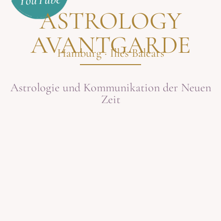
ASTROLOGY
AVANTGARDE
Hamburg · Illes Balears
Astrologie und Kommunikation der Neuen
Zeit